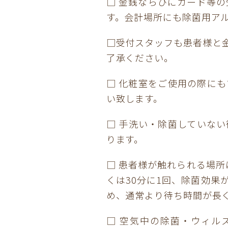
□ 金銭ならびにカード等
す。会計場所にも除菌用ア
□受付スタッフも患者様と
了承ください。
□ 化粧室をご使用の際に
い致します。
□ 手洗い・除菌していな
ります。
□ 患者様が触れられる場
くは30分に1回、除菌効
め、通常より待ち時間が長
□ 空気中の除菌・ウィル