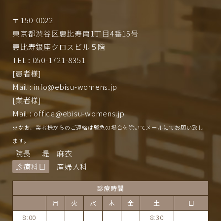
〒150-0022
東京都渋谷区恵比寿南1丁目4番15号
恵比寿銀座クロスビル５階
TEL : 050-1721-8351
[患者様]
Mail : info@ebisu-womens.jp
[業者様]
Mail : office@ebisu-womens.jp
※なお、業者様からのご連絡は緊急の場合を除いてメールにてお願い致し
ます。
院長
堤 麻衣
診療科目
産婦人科
診療時間
月
火
水
木
金
土
日
8:00
8:30