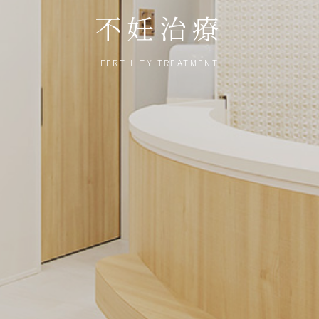
不妊治療
FERTILITY TREATMENT