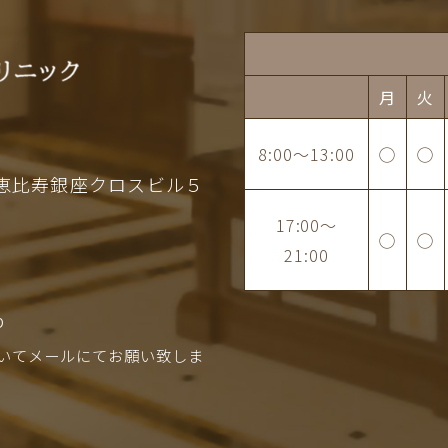
月
火
8:00
～
13:00
◯
◯
恵比寿銀座クロスビル５
17:00
～
◯
◯
21:00
p
いてメールにてお願い致しま