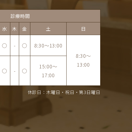
診療時間
水
木
金
土
日
◯
-
◯
8:30
～
13:00
8:30
～
13:00
15:00
～
◯
-
◯
17:00
休診日：木曜日・祝日・第3日曜日