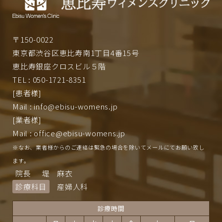
〒150-0022
東京都渋谷区恵比寿南1丁目4番15号
恵比寿銀座クロスビル５階
TEL : 050-1721-8351
[患者様]
Mail : info@ebisu-womens.jp
[業者様]
Mail : office@ebisu-womens.jp
※なお、業者様からのご連絡は緊急の場合を除いてメールにてお願い致し
ます。
院長
堤 麻衣
診療科目
産婦人科
診療時間