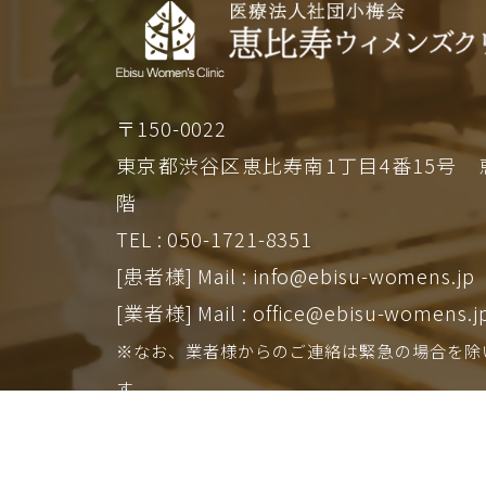
〒150-0022
東京都渋谷区恵比寿南1丁目4番15号
階
TEL : 050-1721-8351
[患者様]
Mail : info@ebisu-womens.jp
[業者様]
Mail : office@ebisu-womens.j
※なお、業者様からのご連絡は緊急の場合を除
す。
院長
堤 麻衣
診療科目
産婦人科