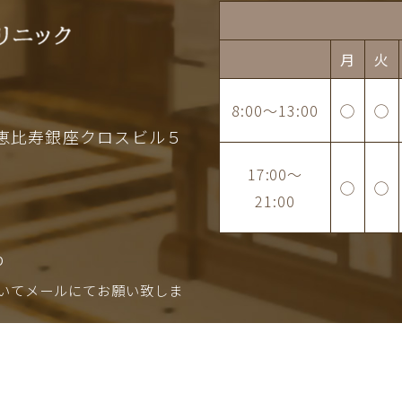
月
火
8:00
～
13:00
◯
◯
恵比寿銀座クロスビル５
17:00
～
◯
◯
21:00
p
いてメールにてお願い致しま