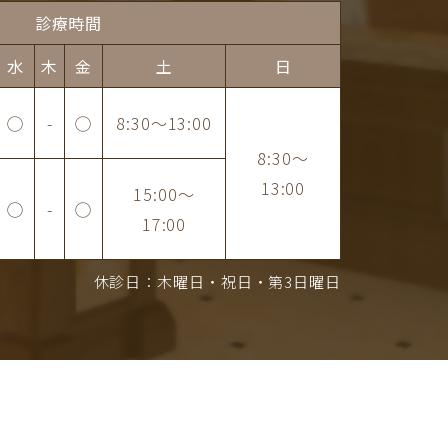
診療時間
水
木
金
土
日
◯
-
◯
8:30
～
13:00
8:30
～
13:00
15:00
～
◯
-
◯
17:00
休診日：木曜日・祝日・第3日曜日